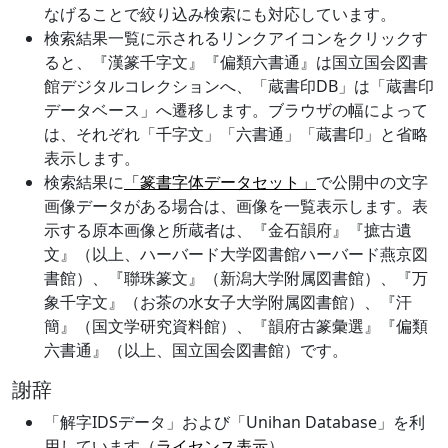
なげることで絞り込み検索にも対応しています。
検索結果一覧に示されるリンクアイコンをクリックす
ると、『漢篆千字文』『偏類六書通』は国立国会図書
館デジタルコレクションへ、「蔵書印DB」は「蔵書印
データベース」へ遷移します。ブラウザの幅によって
は、それぞれ「千字文」「六書通」「蔵書印」と省略
表示します。
検索結果に
「篆書字体データセット」
で公開中の文字
画像データがある場合は、画像を一覧表示します。表
示する原本画像と所蔵者は、『金石韻府』『摭古遺
文』（以上、ハーバード大学図書館ハーバード燕京図
書館）、『聯珠篆文』（新潟大学附属図書館）、『万
象千字文』（お茶の水女子大学附属図書館）、『汗
簡』（国文学研究資料館）、『韻府古篆彙選』『偏類
六書通』（以上、国立国会図書館）です。
謝辞
「解字IDSデータ」および「Unihan Database」を利
用しています（
ライセンス表示
）。