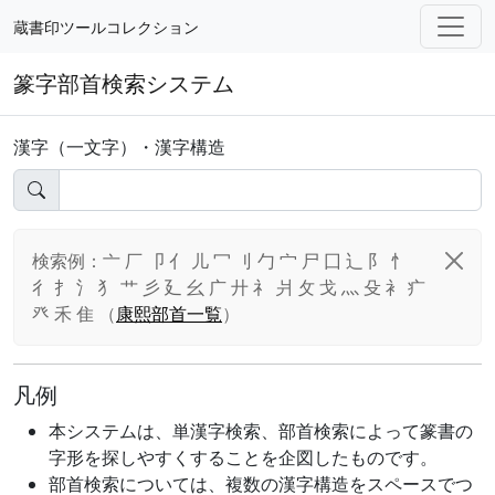
蔵書印ツールコレクション
篆字部首検索システム
漢字（一文字）・漢字構造
検索例：亠 厂 卩 亻 儿 冖 刂 勹 宀 尸 囗 辶 阝 忄
彳 扌 氵 犭 艹 彡 廴 幺 广 廾 礻 爿 攵 戈 灬 殳 衤 疒
癶 禾 隹 （
康熙部首一覧
）
凡例
本システムは、単漢字検索、部首検索によって篆書の
字形を探しやすくすることを企図したものです。
部首検索については、複数の漢字構造をスペースでつ