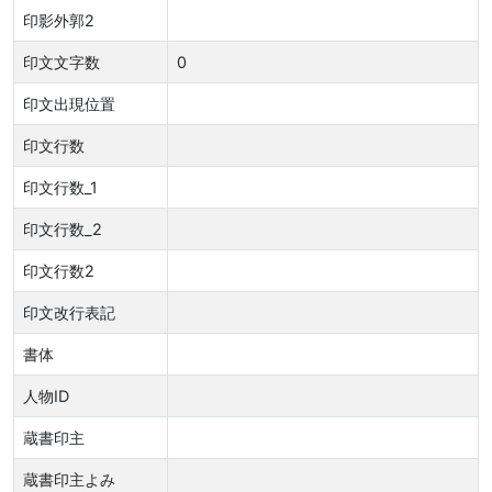
印影外郭2
印文文字数
0
印文出現位置
印文行数
印文行数_1
印文行数_2
印文行数2
印文改行表記
書体
人物ID
蔵書印主
蔵書印主よみ