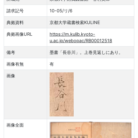
請求記号
10-05/リ/6
典拠資料
京都大学蔵書検索KULINE
典拠画像URL
https://m.kulib.kyoto-
u.ac.jp/webopac/RB00012518
備考
墨書「長谷川」。上巻見返しにあり。
画像有無
有
画像
画像全面