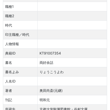
職種1
職種2
時代
印主職種／時代
人物情報
典籍ID
KT91007354
書名
両好余話
書名よみ
りょうこうよわ
人名ID
著者
奥田尚斎(元継)
刊記
明和元
所蔵先
京都大学附属図書館・谷村文庫