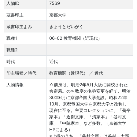
人物ID
7569
蔵書印主
京都大学
蔵書印主よみ
きょうとだいがく
職種1
06-02 教育機関（近現代）
職種2
時代
近代
印主職種／時代
教育機関（近現代） ／ 近代
人物情報
△前身は、明治2年5月大阪に開校された
舎密局。のち数度の名称変更を経て、明治
30年6月に京都帝国大学創設。昭和22年
10月、京都帝国大学を京都大学と改称し
現在に至る。主要コレクションに、「菊亭
家本」「近衛文庫」「清家本」「谷村文
庫」「中院家本」など多数。（京都大学
HPによる）
※上掲のうち、「谷村文庫」は谷村一太郎