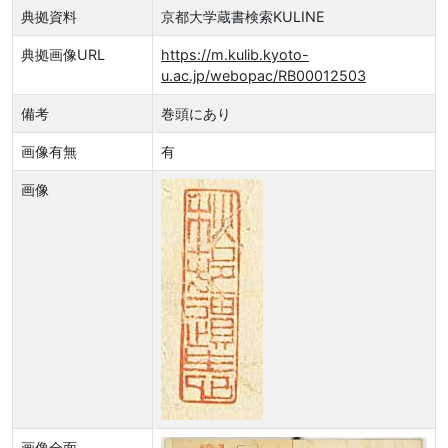
典拠資料
京都大学蔵書検索KULINE
典拠画像URL
https://m.kulib.kyoto-
u.ac.jp/webopac/RB00012503
備考
巻頭にあり
画像有無
有
画像
画像全面