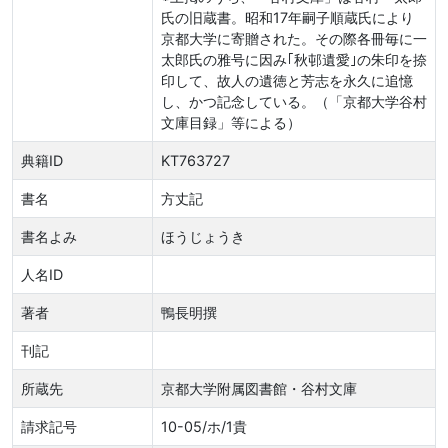
氏の旧蔵書。昭和17年嗣子順蔵氏により
京都大学に寄贈された。その際各冊毎に一
太郎氏の雅号に因み｢秋邨遺愛｣の朱印を捺
印して、故人の遺徳と芳志を永久に追憶
し、かつ記念している。（「京都大学谷村
文庫目録」等による）
典籍ID
KT763727
書名
方丈記
書名よみ
ほうじょうき
人名ID
著者
鴨長明撰
刊記
所蔵先
京都大学附属図書館・谷村文庫
請求記号
10-05/ホ/1貴