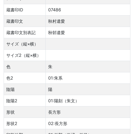
蔵書印ID
07486
蔵書印文
秋村遺愛
蔵書印文別表記
秋邨遺愛
サイズ（縦×横）
サイズ2（縦×横）
色
朱
色2
01:朱系
陰陽
陽
陰陽2
01:陽刻（朱文）
形状
長方形
形状2
02:長方形