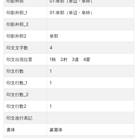
印影外郭
01:単郭（単辺・単枠）
印影外郭_1
01:単郭（単辺・単枠）
印影外郭_2
印影外郭2
単郭
印文文字数
4
印文出現位置
1秋 2村 3遺 4愛
印文行数
1
印文行数_1
1
印文行数_2
印文行数2
1
印文改行表記
書体
篆書体