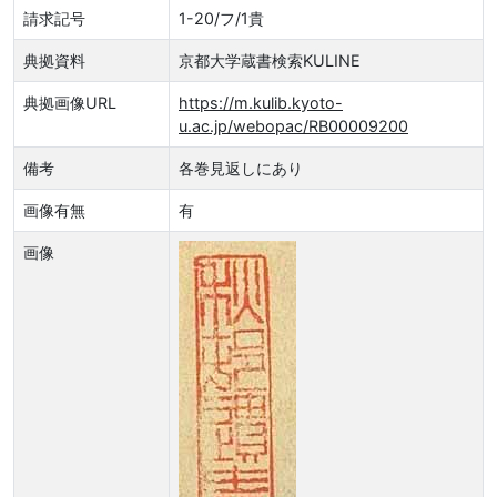
請求記号
1-20/フ/1貴
典拠資料
京都大学蔵書検索KULINE
典拠画像URL
https://m.kulib.kyoto-
u.ac.jp/webopac/RB00009200
備考
各巻見返しにあり
画像有無
有
画像