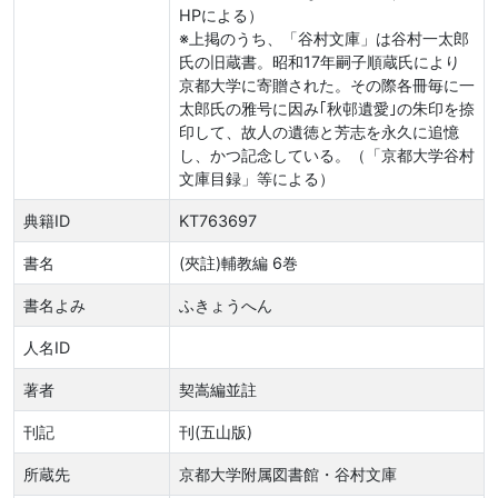
HPによる）
※上掲のうち、「谷村文庫」は谷村一太郎
氏の旧蔵書。昭和17年嗣子順蔵氏により
京都大学に寄贈された。その際各冊毎に一
太郎氏の雅号に因み｢秋邨遺愛｣の朱印を捺
印して、故人の遺徳と芳志を永久に追憶
し、かつ記念している。（「京都大学谷村
文庫目録」等による）
典籍ID
KT763697
書名
(夾註)輔教編 6巻
書名よみ
ふきょうへん
人名ID
著者
契嵩編並註
刊記
刊(五山版)
所蔵先
京都大学附属図書館・谷村文庫