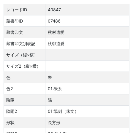
レコードID
40847
蔵書印ID
07486
蔵書印文
秋村遺愛
蔵書印文別表記
秋邨遺愛
サイズ（縦×横）
サイズ2（縦×横）
色
朱
色2
01:朱系
陰陽
陽
陰陽2
01:陽刻（朱文）
形状
長方形