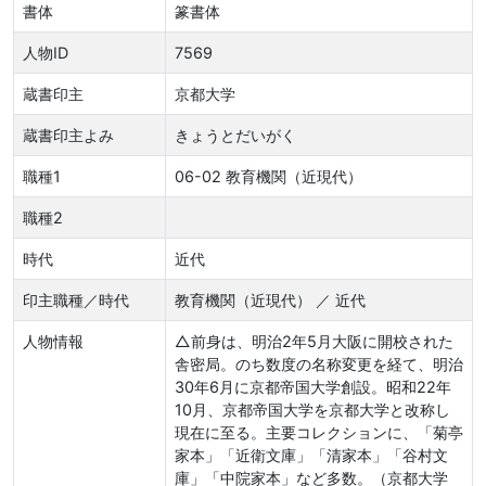
書体
篆書体
人物ID
7569
蔵書印主
京都大学
蔵書印主よみ
きょうとだいがく
職種1
06-02 教育機関（近現代）
職種2
時代
近代
印主職種／時代
教育機関（近現代） ／ 近代
人物情報
△前身は、明治2年5月大阪に開校された
舎密局。のち数度の名称変更を経て、明治
30年6月に京都帝国大学創設。昭和22年
10月、京都帝国大学を京都大学と改称し
現在に至る。主要コレクションに、「菊亭
家本」「近衛文庫」「清家本」「谷村文
庫」「中院家本」など多数。（京都大学