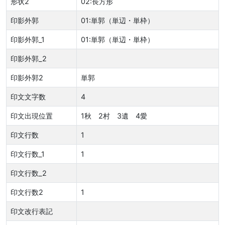
形状2
02:長方形
印影外郭
01:単郭（単辺・単枠）
印影外郭_1
01:単郭（単辺・単枠）
印影外郭_2
印影外郭2
単郭
印文文字数
4
印文出現位置
1秋 2村 3遺 4愛
印文行数
1
印文行数_1
1
印文行数_2
印文行数2
1
印文改行表記