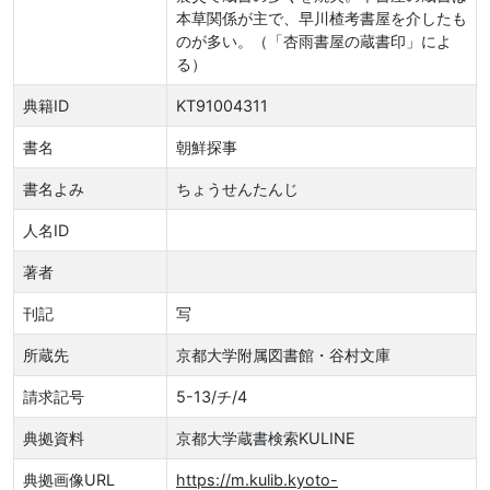
本草関係が主で、早川楂考書屋を介したも
のが多い。（「杏雨書屋の蔵書印」によ
る）
典籍ID
KT91004311
書名
朝鮮探事
書名よみ
ちょうせんたんじ
人名ID
著者
刊記
写
所蔵先
京都大学附属図書館・谷村文庫
請求記号
5-13/チ/4
典拠資料
京都大学蔵書検索KULINE
典拠画像URL
https://m.kulib.kyoto-