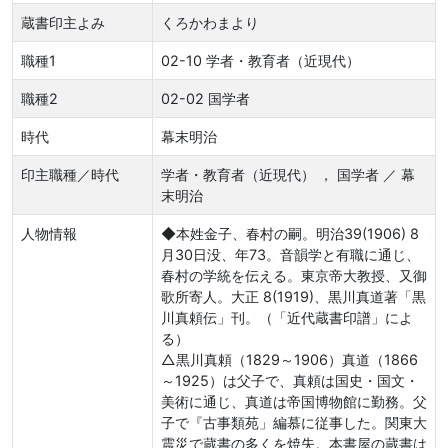
蔵書印主よみ
くろかわまより
職種1
02-10 学者・教育者（近現代）
職種2
02-02 国学者
時代
幕末明治
印主職種／時代
学者・教育者（近現代） ， 国学者 ／ 幕
末明治
人物情報
◆本姓金子、春村の嗣。明治39(1906) 8
月30日没、年73。音韻学と有職に通じ、
春村の学統を伝える。東京帝大教授、又御
歌所寄人。大正 8(1919)、黒川真道著「黒
川真頼伝」刊。（「近代蔵書印譜」によ
る）
△黒川真頼（1829～1906）真道（1866
～1925）は父子で、真頼は国史・国文・
美術に通じ、真道は帝国博物館に勤務。父
子で『古事類苑」編慕に従事した。関東大
震災で蔵書の多くを焼失。本書屋の蔵書は