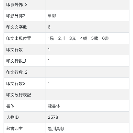
印影外郭_2
印影外郭2
単郭
印文文字数
6
印文出現位置
1黒 2川 3真 4頼 5蔵 6書
印文行数
1
印文行数_1
1
印文行数_2
印文行数2
1
印文改行表記
書体
隸書体
人物ID
2578
蔵書印主
黒川真頼