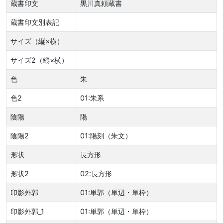
蔵書印文
黒川真頼蔵書
蔵書印文別表記
サイズ（縦×横）
サイズ2（縦×横）
色
朱
色2
01:朱系
陰陽
陽
陰陽2
01:陽刻（朱文）
形状
長方形
形状2
02:長方形
印影外郭
01:単郭（単辺・単枠）
印影外郭_1
01:単郭（単辺・単枠）