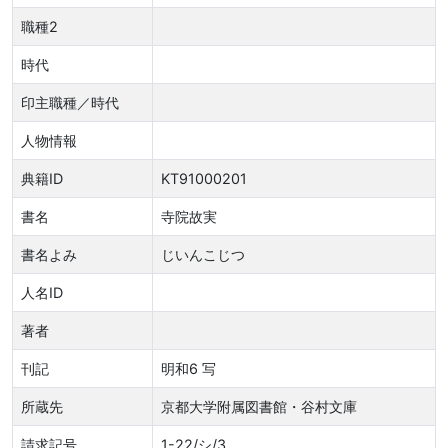
職種2
時代
印主職種／時代
人物情報
典籍ID
KT91000201
書名
寺院故実
書名よみ
じいんこじつ
人名ID
著者
刊記
明和6 写
所蔵先
京都大学附属図書館・谷村文庫
請求記号
1-22/シ/3