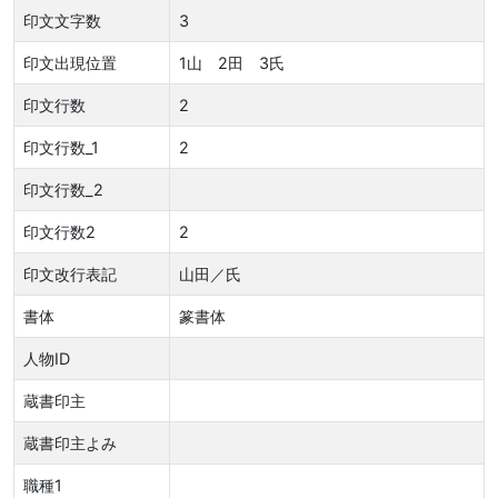
印文文字数
3
印文出現位置
1山 2田 3氏
印文行数
2
印文行数_1
2
印文行数_2
印文行数2
2
印文改行表記
山田／氏
書体
篆書体
人物ID
蔵書印主
蔵書印主よみ
職種1