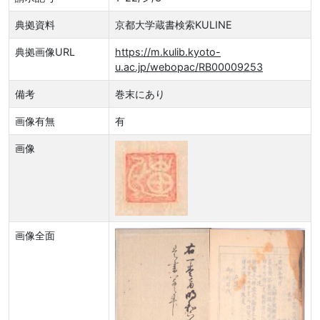
典拠資料
京都大学蔵書検索KULINE
典拠画像URL
https://m.kulib.kyoto-
u.ac.jp/webopac/RB00009253
備考
巻末にあり
画像有無
有
画像
画像全面