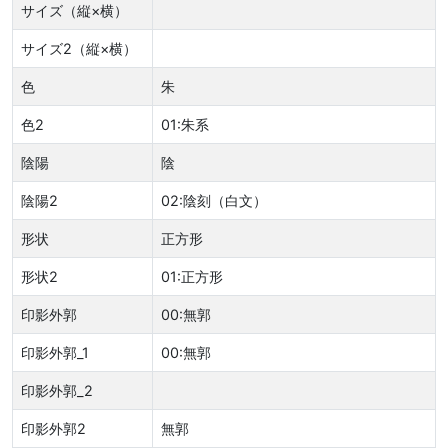
サイズ（縦×横）
サイズ2（縦×横）
色
朱
色2
01:朱系
陰陽
陰
陰陽2
02:陰刻（白文）
形状
正方形
形状2
01:正方形
印影外郭
00:無郭
印影外郭_1
00:無郭
印影外郭_2
印影外郭2
無郭